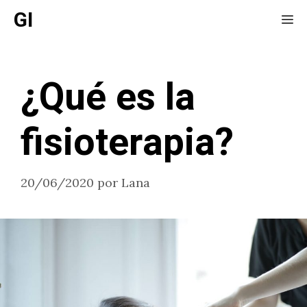
Saltar
GI
Me
al
contenido
¿Qué es la
fisioterapia?
20/06/2020
por
Lana