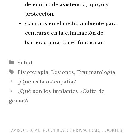
de equipo de asistencia, apoyo y
protección.
Cambios en el medio ambiente para
centrarse en la eliminación de
barreras para poder funcionar.
Categorías
Salud
Etiquetas
Fisioterapia
,
Lesiones
,
Traumatología
¿Qué es la osteopatía?
¿Qué son los implantes «Osito de
goma»?
AVISO LEGAL, POLITICA DE PRIVACIDAD, COOKIES