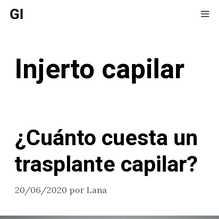
Saltar
GI
Me
al
contenido
Injerto capilar
¿Cuánto cuesta un
trasplante capilar?
20/06/2020
por
Lana