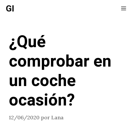
Saltar
GI
Me
al
contenido
¿Qué
comprobar en
un coche
ocasión?
12/06/2020
por
Lana