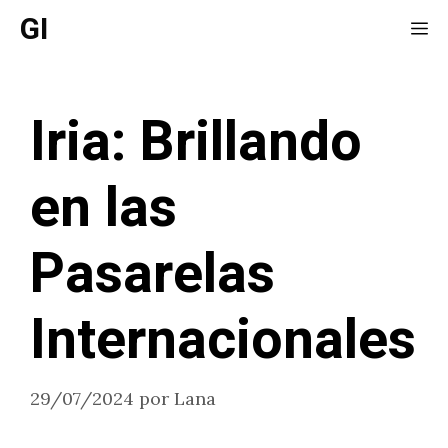
Saltar
GI
Me
al
contenido
Iria: Brillando
en las
Pasarelas
Internacionales
29/07/2024
por
Lana